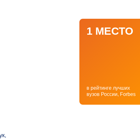
в рейтинге лучших
вузов России, Forbes
сту