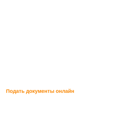
бакалавриата
Партнеры
Этапы поступления
Контакты
Этапы
бакалавриата
Партнеры
Контакты
поступления
ФАКУЛЬТЕТ
ИАЛЬНЫХ НАУ
ать документы онлайн
Мероприятия