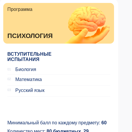
тика
й язык
ый балл по каждому предмету:
60
о мест:
80 бюджетных, 29
ения:
Русский +
ий