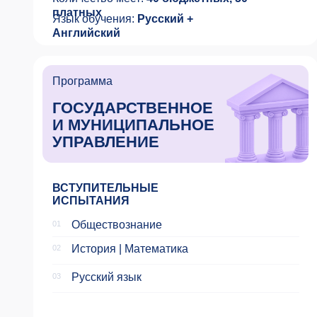
История | Математика
02
Русский язык
03
Минимальный балл по каждому предмету:
60
Количество мест:
75 бюджетных, 51
платное
Язык обучения:
Русский + Английский