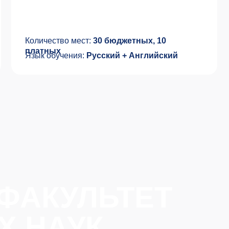
АКУЛЬТЕТ
НАУК
ТВО
АТЕЛЕЙ
КОВ
еными,
нсультантами
оторые работают