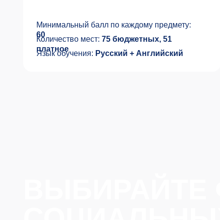
ВЫБИРАЙТЕ Ф
СОЦИАЛЬНЫХ 
ФУНДАМЕНТАЛЬНЫЕ
СООБЩЕС
ЗНАНИЯ
ИССЛЕДОВ
И ПРАКТИ
Получите глубокую подготовку
Общайтесь с уч
по ключевым направлениям
аналитиками, ко
социальных наук и сформируйте
и экспертами, к