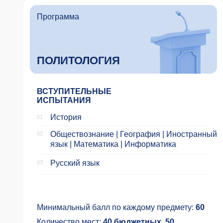
Обществознание | География | Иностранный
язык | Математика | Информатика
Русский язык
03
Минимальный балл по каждому предмету:
60
Количество мест:
40 бюджетных, 50
платных
Язык обучения:
Русский +
Английский
Программа
ГОСУДАРСТВЕННОЕ
И МУНИЦИПАЛЬНОЕ
УПРАВЛЕНИЕ
ВСТУПИТЕЛЬНЫЕ
ИСПЫТАНИЯ
Обществознание
01