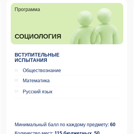
Математика
Матема
Русский язык
Русски
03
03
Минимальный балл по каждому предмету:
60
Минимальн
Количество мест:
115 бюджетных, 50
Количеств
платных
платных
Язык обучения:
Русский +
Язык обуч
Английский
Английск
Программа
ВЫЧИСЛИТЕЛЬНЫЕ
СОЦИАЛЬНЫЕ НАУКИ
НА ПРОГРАММЕ УСТАНОВЛЕНА
ДВУХСТУПЕНЧАТАЯ СИСТЕМА
ПРИЕМА
Конкурс проводится среди студентов,